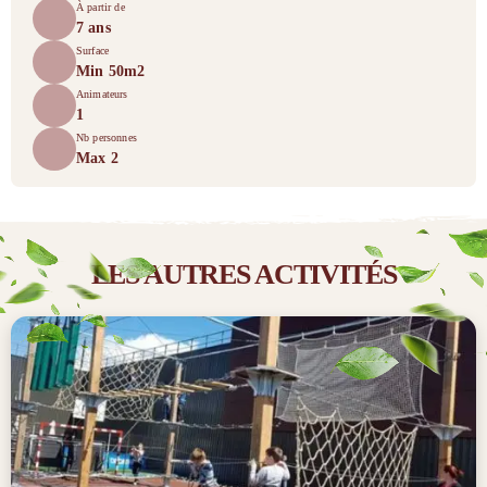
À partir de
7 ans
Surface
Min 50m2
Animateurs
1
Nb personnes
Max 2
LES AUTRES ACTIVITÉS